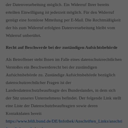
info@yourdomain.com
der Datenverarbeitung möglich. Ein Widerruf Ihrer bereits
erteilten Einwilligung ist jederzeit möglich. Für den Widerruf
About us
genügt eine formlose Mitteilung per E-Mail. Die Rechtmäßigkeit
der bis zum Widerruf erfolgten Datenverarbeitung bleibt vom
Lorem ipsum dolor sit amet, consectetuer adipiscing elit.
Widerruf unberührt.
Aenean commodo ligula eget dolor. Aenean massa. Cum
sociis natoque penatibus et magnis dis parturient montes,
Recht auf Beschwerde bei der zuständigen Aufsichtsbehörde
nascetur ridiculus mus. Donec quam felis, ultricies nec.
Als Betroffener steht Ihnen im Falle eines datenschutzrechtlichen
Verstoßes ein Beschwerderecht bei der zuständigen
Aufsichtsbehörde zu. Zuständige Aufsichtsbehörde bezüglich
datenschutzrechtlicher Fragen ist der
Landesdatenschutzbeauftragte des Bundeslandes, in dem sich
der Sitz unseres Unternehmens befindet. Der folgende Link stellt
eine Liste der Datenschutzbeauftragten sowie deren
Kontaktdaten bereit:
https://www.bfdi.bund.de/DE/Infothek/Anschriften_Links/anschri